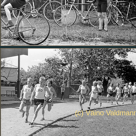
(c) Väino Valdma